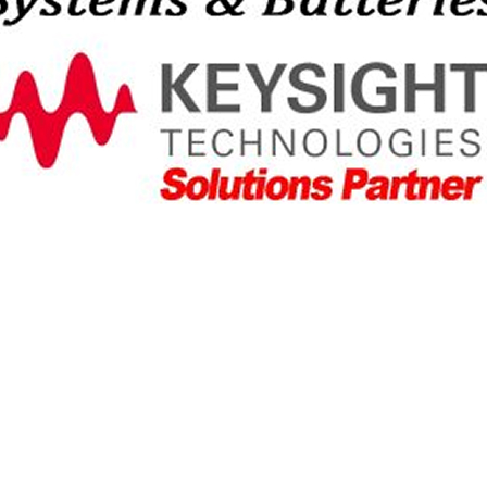
特性
ント
89.3μH
電状態で測定しました。