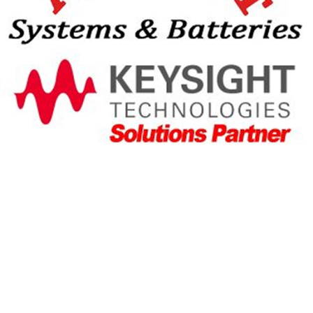
Legacy System Renewal
製造中止やサポート終了（HP/Agilent等）
によりブラックボックス化した旧型システ
ムを刷新します。既存の測定手順やコマン
ドを解析し、最新の計測器とカスタムソフ
トで機能を。
Windows 11への対応はもちろん、データ保
存形式の現代化や操作性の向上など、リプ
レイスを機に「より使いやすいシステム」
へとアップデートします。
また、汎用のシステムだけではなく、長年
使われてきたユーザー独自の開発システム・
検査システムの更新も承ります。
#
#
HP_Agilent互換
Windows最新化
#
装置リプレイス