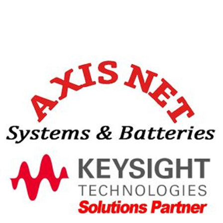
自動車ヘッドライト用LEDアセンブリの
特性試験などに最適です。
一覧に戻る
セグメントメモリシステム
電気泳動システム
特殊抵抗測定システム
バイオマテリアル計測・解析システム
マルチチャンネル定電流電源
マルチボックス（多機能データロガー）
高速電流アンプ
太陽電池特性評価システム
ペルチェ温度調節ユニット
電流重畳インダクタンス測定システム
1MHz 2Ch 無限データロガー